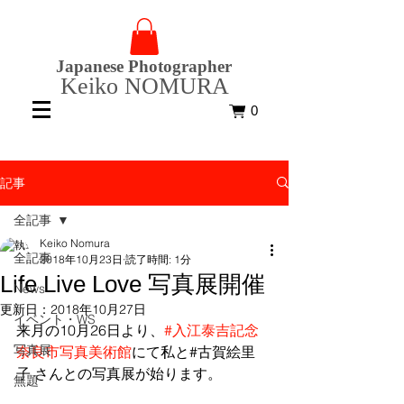
Japanese Photographer
Keiko NOMURA
0
記事
全記事
Keiko Nomura
全記事
2018年10月23日
読了時間: 1分
Life Live Love 写真展開催
News
更新日：
2018年10月27日
イベント・WS
来月の10月26日より、
#入江泰吉記念
写真展
奈良市写真美術館
にて私と#古賀絵里
子 さんとの写真展が始ります。 
無題